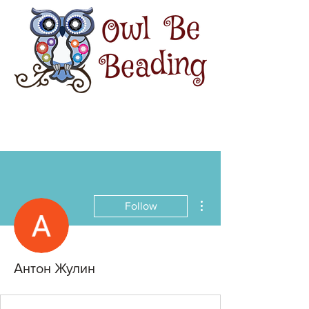
More actions
Follow
Антон Жулин